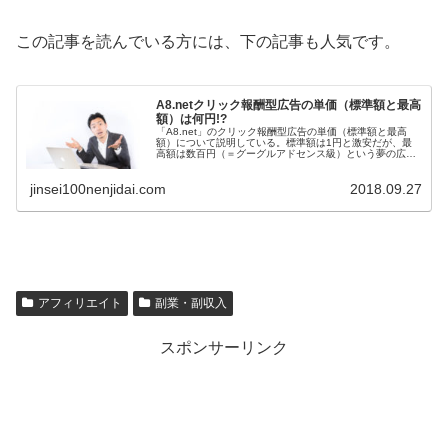
この記事を読んでいる方には、下の記事も人気です。
A8.netクリック報酬型広告の単価（標準額と最高
額）は何円!?
「A8.net」のクリック報酬型広告の単価（標準額と最高
額）について説明している。標準額は1円と激安だが、最
高額は数百円（＝グーグルアドセンス級）という夢の広告
案件もある。メディアランクが「プラチナ」以上になれ
ば、さらなる高額報酬案件を獲得できるかも。
jinsei100nenjidai.com
2018.09.27
アフィリエイト
副業・副収入
スポンサーリンク