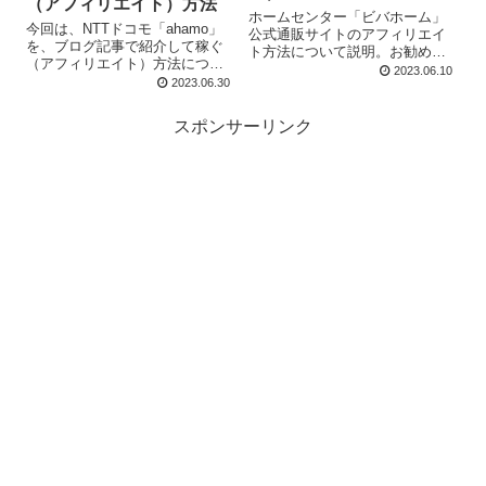
（アフィリエイト）方法
ホームセンター「ビバホーム」
今回は、NTTドコモ「ahamo」
公式通販サイトのアフィリエイ
を、ブログ記事で紹介して稼ぐ
ト方法について説明。お勧め提
（アフィリエイト）方法につい
携ASPはバリューコマース。
2023.06.10
て説明しますね。 自分のブログ
2023.06.30
SNSではなくブログ記事で商品
に、NTTドコモ「ahamo」の紹
紹介することを提案。自分が実
介記事を書いて、アフィリエイ
際に購入して利用した商品の特
スポンサーリンク
ト報酬を得たいと思っ...
徴を画像や動画を入れて紹介す
ることが肝要。