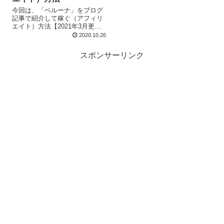
今回は、「ベルーナ」をブログ
記事で紹介して稼ぐ（アフィリ
エイト）方法【2021年3月更
新】について説明しますね。 自
2020.10.26
分のブログに、「ベルーナ
（Belluna）」の紹介記事を書い
スポンサーリンク
て、アフィリエイト報酬を得...