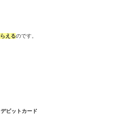
もらえる
のです。
】
isa デビットカード