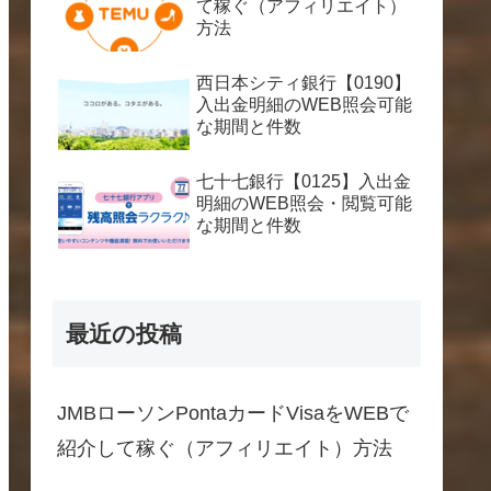
て稼ぐ（アフィリエイト）
方法
西日本シティ銀行【0190】
入出金明細のWEB照会可能
な期間と件数
七十七銀行【0125】入出金
明細のWEB照会・閲覧可能
な期間と件数
最近の投稿
JMBローソンPontaカードVisaをWEBで
紹介して稼ぐ（アフィリエイト）方法