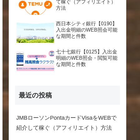
て稼ぐ（アフィリエイト）
方法
西日本シティ銀行【0190】
入出金明細のWEB照会可能
な期間と件数
七十七銀行【0125】入出金
明細のWEB照会・閲覧可能
な期間と件数
最近の投稿
JMBローソンPontaカードVisaをWEBで
紹介して稼ぐ（アフィリエイト）方法