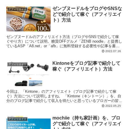
ゼンブヌードルをブログやSNSな
アフィリエイト
どで紹介して稼ぐ（アフィリエイ
ト）方法
ゼンブヌードルのアフィリエイト方法（ブログやSNSで紹介して稼
ぐやり方）について説明。糖質OFFグルメ「ZENB noodle」と提携し
ているASP「A8.net」or「afb」に無料登録する必要性や記事を書く
際の注意点などについて解説。
2022.07.16
Kintoneをブログ記事で紹介して
アフィリエイト
稼ぐ（アフィリエイト）方法
今回は、「Kintone」のアフィリエイト（ブログ記事で紹介して稼
ぐ）方法について説明しますね。 「Kintone（キントーン）」を、自
分のブログ記事で紹介して収入を得たいと思っているブロガーの皆さ
ん、...
2022.05.25
mochiie（持ち家計画）を、ブロ
アフィリエイト
グで紹介して稼ぐ（アフィリエイ