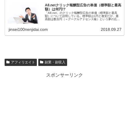
A8.netクリック報酬型広告の単価（標準額と最高
額）は何円!?
「A8.net」のクリック報酬型広告の単価（標準額と最高
額）について説明している。標準額は1円と激安だが、最
高額は数百円（＝グーグルアドセンス級）という夢の広告
案件もある。メディアランクが「プラチナ」以上になれ
ば、さらなる高額報酬案件を獲得できるかも。
jinsei100nenjidai.com
2018.09.27
アフィリエイト
副業・副収入
スポンサーリンク