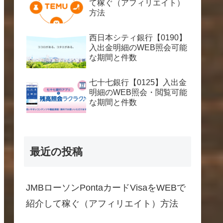
て稼ぐ（アフィリエイト）
方法
西日本シティ銀行【0190】
入出金明細のWEB照会可能
な期間と件数
七十七銀行【0125】入出金
明細のWEB照会・閲覧可能
な期間と件数
最近の投稿
JMBローソンPontaカードVisaをWEBで
紹介して稼ぐ（アフィリエイト）方法