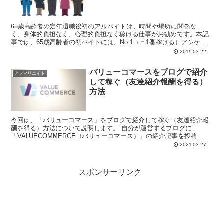
65歳高齢者の定年退職後初のアルバイトは、時間や場所に関係な
く、身体的負担なく、心理的負担なく稼げる仕事がお勧めです。本記
事では、65歳高齢者の初バイトには、No.1（＝1番稼げる）アンケー
トサイト「マクロミル」が最適である理由について説明しています。
2019.03.22
バリューコマースをブログで紹介
アフィリエイト
して稼ぐ（友達紹介報酬を得る）
方法
今回は、「バリューコマース」をブログで紹介して稼ぐ（友達紹介報
酬を得る）方法について説明します。 自分が運営するブログに
「VALUECOMMERCE（バリューコマース）」の紹介記事を投稿し
て、友達紹介（...
2021.03.27
スポンサーリンク