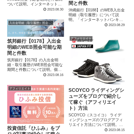
間と件数
ついて説明。インターネットバ
ンキングなら、最大で過去4年分
2023.08.30
沖縄銀行【0188】のWEB入出金
の照会が可能。また、ひぎん通
明細（取引履歴）について説
帳アプリなら、最大で過去10年
明。「インターネットバンキン
分の照会が可能。ただし、両方
入出金明細（取引履歴）照会・閲覧
グ」なら、最大で2か月前まで照
2023.08.29
とも、細かい条件がある。
会可能。また、「おきぎん
Smart」アプリなら、最大で13
か月までまで照会可能。
アフィリエイト
筑邦銀行【0178】入出金
明細のWEB照会可能な期
間と件数
筑邦銀行【0178】の入出金明
細・取引履歴のWEB照会可能な
期間と件数について説明。個人
向けインターネットバンキング
2023.08.16
も、ちくぎんアプリ、どちらも
最大13か月前までさかのぼって
照会できる。ただし、ちくぎん
アフィリエイト
SCOYCO ライディングシ
アプリの場合はアプリ連携日以
ューズをブログで紹介し
降の照会となる。
て稼ぐ（アフィリエイ
ト）方法
SCOYCO（スコイコ） ライデ
ィングシューズのブログアフィ
リエイト方法について説明。
投資信託「ひふみ」をブ
A8.netに無料登録、HATOYA
2023.08.15