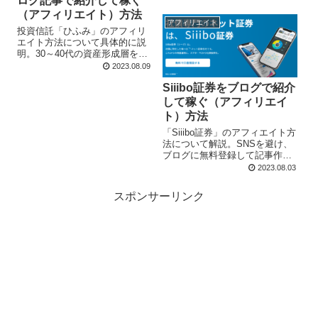
ログ記事で紹介して稼ぐ
onlineと提携、SCOYCOの広告
コード取得する。ブログで写真
（アフィリエイト）方法
や動画を入れた具体的な記事作
アフィリエイト
投資信託「ひふみ」のアフィリ
成を推奨。
エイト方法について具体的に説
明。30～40代の資産形成層をタ
ーゲットにした、わかりやすく
2023.08.09
詳細なブログ記事を作成して、
Siiibo証券をブログで紹介
そこに無料登録したA8.netから
取得した広告コードを貼って、
して稼ぐ（アフィリエイ
アフィリエイトをすることを推
ト）方法
奨。
「Siiibo証券」のアフィエイト方
法について解説。SNSを避け、
ブログに無料登録して記事作成
をして、A8.netから得た広告コ
2023.08.03
ードを貼付けることでアフィリ
エイトが可能になることを説
スポンサーリンク
明。記事作成時には具体的な画
像や動画などを盛り込むことを
提案。