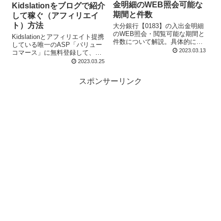
金明細のWEB照会可能な
Kidslationをブログで紹介
期間と件数
して稼ぐ（アフィリエイ
ト）方法
大分銀行【0183】の入出金明細
のWEB照会・閲覧可能な期間と
Kidslationとアフィリエイト提携
件数について解説。具体的に
している唯一のASP「バリュー
は、大分銀行ビジネスダイレク
2023.03.13
コマース」に無料登録して、ブ
ト→前々月1日から当日まで照会
ログ記事で商品紹介をすること
2023.03.25
可能。※オフラインなら過去1年
で稼ぐ方法について説明。「初
分。大分銀行アプリ→約30日分
回限定6食セットをモニター特化
スポンサーリンク
まで照会可能。
価格」「入会金・年会費・解約
費0円」などをアピールすること
を提案。