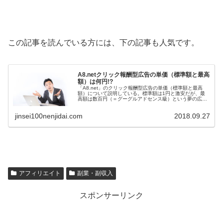
この記事を読んでいる方には、下の記事も人気です。
A8.netクリック報酬型広告の単価（標準額と最高
額）は何円!?
「A8.net」のクリック報酬型広告の単価（標準額と最高
額）について説明している。標準額は1円と激安だが、最
高額は数百円（＝グーグルアドセンス級）という夢の広告
案件もある。メディアランクが「プラチナ」以上になれ
ば、さらなる高額報酬案件を獲得できるかも。
jinsei100nenjidai.com
2018.09.27
アフィリエイト
副業・副収入
スポンサーリンク