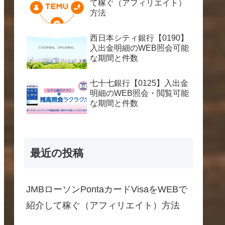
て稼ぐ（アフィリエイト）
方法
西日本シティ銀行【0190】
入出金明細のWEB照会可能
な期間と件数
七十七銀行【0125】入出金
明細のWEB照会・閲覧可能
な期間と件数
最近の投稿
JMBローソンPontaカードVisaをWEBで
紹介して稼ぐ（アフィリエイト）方法