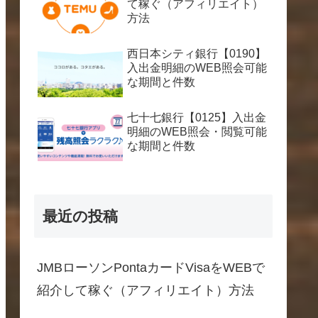
て稼ぐ（アフィリエイト）
方法
西日本シティ銀行【0190】
入出金明細のWEB照会可能
な期間と件数
七十七銀行【0125】入出金
明細のWEB照会・閲覧可能
な期間と件数
最近の投稿
JMBローソンPontaカードVisaをWEBで
紹介して稼ぐ（アフィリエイト）方法