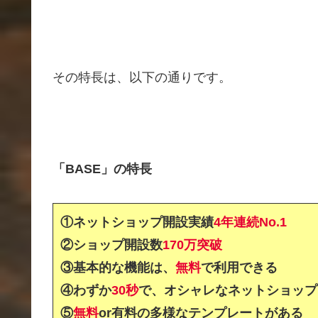
その特長は、以下の通りです。
「BASE」の特長
①ネットショップ開設実績
4年連続No.1
②ショップ開設数
170万突破
③基本的な機能は、
無料
で利用できる
④わずか
30秒
で、オシャレなネットショップ
⑤
無料
or有料の多様なテンプレートがある