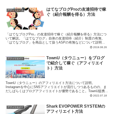
はてなブログProの友達招待で稼
アフィリエイト
ぐ（紹介報酬を得る）方法
「はてなブログPro」の友達招待で稼ぐ（紹介報酬を得る）方法につ
いて解説。「はてなブログ」自体の友達招待（紹介）制度の有無、
「はてなブログ」を商品として扱うASPの有無などについて説明。
また、クリック報酬型広告を貼るという最終手段も紹介。
2019.08.26
TownU（タウニュー）をブログ
アフィリエイト
で紹介して稼ぐ（アフィリエイ
ト）方法
TownU（タウニュー）のアフィリエイト方法について説明。
Instagramを中心にSNSアフィリエイトが流行しつつあるものの、ま
だしばらくはブログアフィリエイトが優勢であること。TownU提携
ASPはバリューコマースであることなどを解説。
2022.07.18
Shark EVOPOWER SYSTEMの
アフィリエイト
アフィリエイト方法