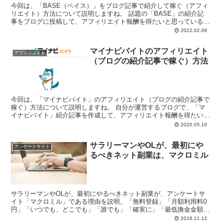
今回は、「BASE（ベイス）」をブログ記事で紹介して稼ぐ（アフィ
リエイト）方法について説明しますね。 話題の「BASE」の紹介記
事をブログに投稿して、アフィリエイト報酬を得たいと思っている皆
様、こんにち...
2022.02.09
マイナビバイトのアフィリエイト
アフィリエイト
（ブログの紹介記事で稼ぐ）方法
今回は、「マイナビバイト」のアフィリエイト（ブログの紹介記事で
稼ぐ）方法について説明しますね。 自分が運営するブログで、「マ
イナビバイト」紹介記事を作成して、アフィリエイト報酬を得たいと
思っているブロガ...
2020.05.16
サラリーマンやOLが、最初にや
アンケートサイト
るべきネット副業は、マクロミル
サラリーマンやOLが、最初にやるべきネット副業が、アンケートサ
イト「マクロミル」である理由を説明。「無料登録」「月額利用料0
円」「いつでも、どこでも」「誰でも」「確実に」「最低換金金額
500円」「銀行振込手数料無料」などがポイントです。
2018.11.12