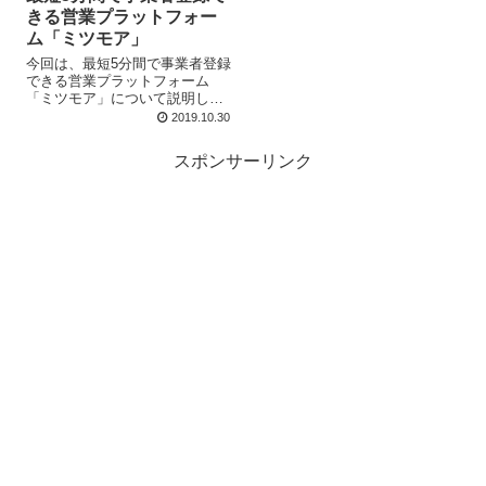
きる営業プラットフォー
ム「ミツモア」
今回は、最短5分間で事業者登録
できる営業プラットフォーム
「ミツモア」について説明しま
す。 最近、「Meets More（ミ
2019.10.30
ツモア）」という営業プラット
フォーム（スキルシェアサービ
スポンサーリンク
ス）が人気急上昇中なんです。
「ミ...