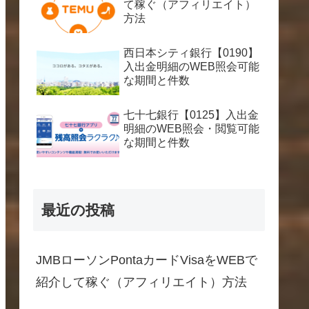
て稼ぐ（アフィリエイト）
方法
西日本シティ銀行【0190】
入出金明細のWEB照会可能
な期間と件数
七十七銀行【0125】入出金
明細のWEB照会・閲覧可能
な期間と件数
最近の投稿
JMBローソンPontaカードVisaをWEBで
紹介して稼ぐ（アフィリエイト）方法