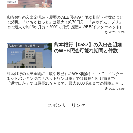
宮崎銀行の入出金明細・履歴のWEB照会が可能な期間・件数につい
て説明。「いちゃねっと」は最大で約70日分、「みやぎんアプリ」
では最大で約13か月分・200件の取引履歴をWEB(インターネット)で
照会・閲覧できることを丁寧に解説。
2023.02.20
熊本銀行【0587】の入出金明細
入出金明細（取引履歴）照会・閲覧
のWEB照会可能な期間と件数
熊本銀行の入出金明細（取引履歴）のWEB照会について、インター
ネットバンキングの「ネットワン口座」では最長48か月前まで、
「通常口座」では最長15か月まで、最大1000明細までの閲覧が可能
であることなどを丁寧に説明しています。さらにテレホンバンキング
2023.04.09
についても言及しています。
スポンサーリンク