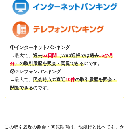
①インターネットバンキング
→最大で、
過去
62日間
（Web通帳では過去
15か月
分
）の取引履歴を照会・閲覧できる
のです。
②テレフォンバンキング
→最大で、
照会時点の直近
1
0件
の取引履歴を照会・
閲覧できる
のです。
この取引履歴の照会・閲覧期間は、他銀行と比べても、か