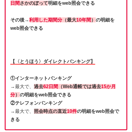
日間
さかのぼって
明細をweb照会できる
その後→
利用した期間分
（最大
10年間
）
の明細を
web照会できる
【〈とうほう〉ダイレクトバンキング】
①インターネットバンキング
→最大で、
過去
62日間
（Web通帳では過去
15か月
分
）
の明細をweb照会できる
②テレフォンバンキング
→最大で、
照会時点の直近
1
0件
の明細をweb照会で
きる