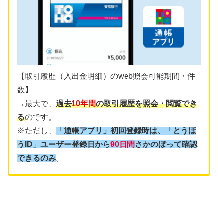
【取引履歴（入出金明細）のweb照会可能期間・件
数】
→最大で、
過去
10年間
の取引履歴を照会・閲覧でき
る
のです。
※ただし、
「通帳アプリ」初回登録時は、「とうほ
うID」ユーザー登録日から
90日間
さかのぼって確認
できるのみ
。