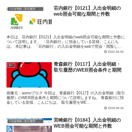
荘内銀行【0121】入出金明細の
入出金明細（取引履歴）照会・閲覧
web照会可能な期間と件数
本日は、荘内銀行【0121】入出金明細のweb照会可能な期間と件数に
ついて説明します。 「荘内銀行」に預金している皆様、こんにち
は。 本記事は、「荘内銀行」の入出金明細をwebで照会・閲覧した
い、個人の方向けとな...
2022.04.02
青森銀行【0117】入出金明細・
銀行
取引履歴のWEB照会条件と期間
画像元：aomoブログ 今回は、青森銀行【0117】の入出金明細（取引
履歴）のWEB照会条件と期間について説明しますね。 青森銀行に預
金している皆様、こんにちは。 取引履歴をWE...
2019.09.24
宮崎銀行【0184】入出金明細の
入出金明細（取引履歴）照会・閲覧
WEB照会可能な期間と件数