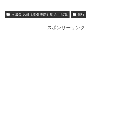
入出金明細（取引履歴）照会・閲覧
銀行
スポンサーリンク