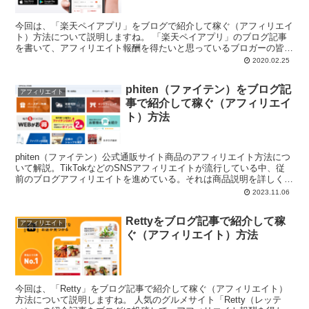
今回は、「楽天ペイアプリ」をブログで紹介して稼ぐ（アフィリエイ
ト）方法について説明しますね。 「楽天ペイアプリ」のブログ記事
を書いて、アフィリエイト報酬を得たいと思っているブロガーの皆
様、こんにちは。 ...
2020.02.25
phiten（ファイテン）をブログ記
アフィリエイト
事で紹介して稼ぐ（アフィリエイ
ト）方法
phiten（ファイテン）公式通販サイト商品のアフィリエイト方法につ
いて解説。TikTokなどのSNSアフィリエイトが流行している中、従
前のブログアフィリエイトを進めている。それは商品説明を詳しくで
きるから。提携ASPは間違いなく「A8.net」。
2023.11.06
Rettyをブログ記事で紹介して稼
アフィリエイト
ぐ（アフィリエイト）方法
今回は、「Retty」をブログ記事で紹介して稼ぐ（アフィリエイト）
方法について説明しますね。 人気のグルメサイト「Retty（レッテ