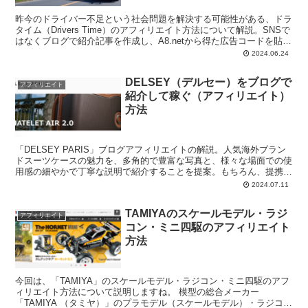
昨今のドライバー不足という社会問題を解決する可能性がある、ドラ
タイム（Drivers Time）のアフィリエイト方法について解説。SNSで
はなくブログで紹介記事を作成し、A8.netから得た広告コードを貼付
けることで、成果報酬発生を待つことを提案。
2024.06.24
DELSEY（デルセー）をブログで
アフィリエイト
紹介して稼ぐ（アフィリエイト）
方法
「DELSEY PARIS」ブログアフィリエイトの解説。人気海外ブラン
ドスーツケースの魅力を、多角的で豊富な写真と、様々な場面での使
用感の細やかで丁寧な説明で紹介することを提案。もちろん、提携
ASPとしては「A8.net」を推奨。
2024.07.11
TAMIYAのスケールモデル・ラジ
アフィリエイト
コン・ミニ四駆のアフィリエイト
方法
今回は、「TAMIYA」のスケールモデル・ラジコン・ミニ四駆のアフ
ィリエイト方法について説明しますね。 模型の総合メーカー
「TAMIYA （タミヤ）」のプラモデル（スケールモデル）・ラジコン