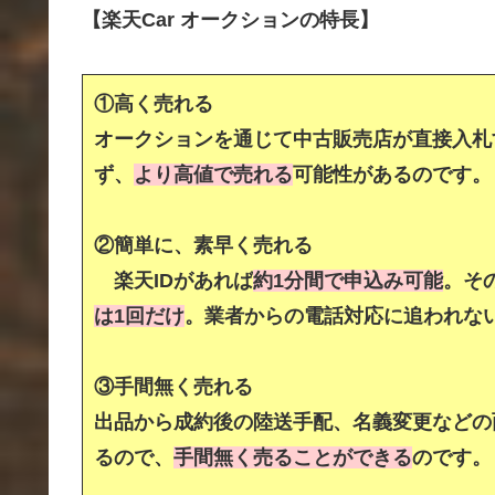
【楽天Car オークションの特長】
①高く売れる
オークションを通じて中古販売店が直接入札
ず、
より高値で売れる
可能性があるのです。
②簡単に、素早く売れる
楽天IDがあれば
約1分間で申込み可能
。そ
は1回だけ
。業者からの電話対応に追われな
③手間無く売れる
出品から成約後の陸送手配、名義変更などの
るので、
手間無く売ることができる
のです。