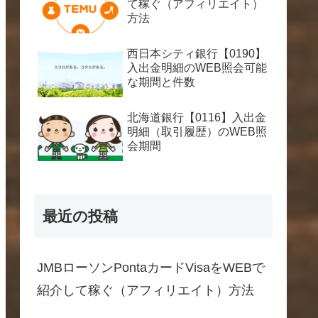
て稼ぐ（アフィリエイト）
方法
西日本シティ銀行【0190】
入出金明細のWEB照会可能
な期間と件数
北海道銀行【0116】入出金
明細（取引履歴）のWEB照
会期間
最近の投稿
JMBローソンPontaカードVisaをWEBで
紹介して稼ぐ（アフィリエイト）方法