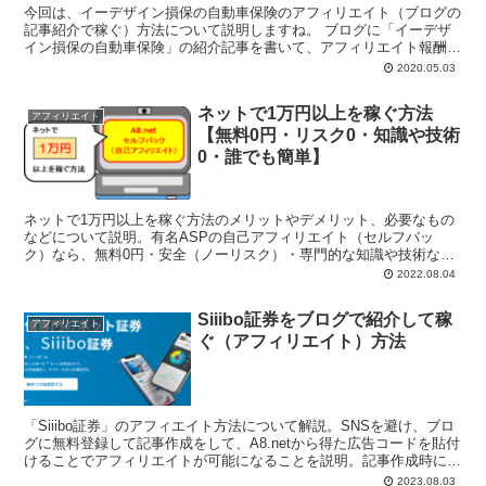
今回は、イーデザイン損保の自動車保険のアフィリエイト（ブログの
記事紹介で稼ぐ）方法について説明しますね。 ブログに「イーデザ
イン損保の自動車保険」の紹介記事を書いて、アフィリエイト報酬を
得たいと思ってい...
2020.05.03
ネットで1万円以上を稼ぐ方法
アフィリエイト
【無料0円・リスク0・知識や技術
0・誰でも簡単】
ネットで1万円以上を稼ぐ方法のメリットやデメリット、必要なもの
などについて説明。有名ASPの自己アフィリエイト（セルフバッ
ク）なら、無料0円・安全（ノーリスク）・専門的な知識や技術な
し・誰でも簡単確実に、お金を稼ぐことができる。ただし、継続性が
2022.08.04
ないというデメリットがある。
Siiibo証券をブログで紹介して稼
アフィリエイト
ぐ（アフィリエイト）方法
「Siiibo証券」のアフィエイト方法について解説。SNSを避け、ブロ
グに無料登録して記事作成をして、A8.netから得た広告コードを貼付
けることでアフィリエイトが可能になることを説明。記事作成時には
具体的な画像や動画などを盛り込むことを提案。
2023.08.03