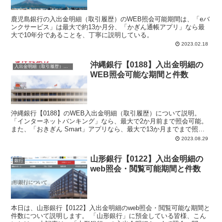
鹿児島銀行の入出金明細（取引履歴）のWEB照会可能期間は、「eバ
ンクサービス」は最大で約13か月分、「かぎん通帳アプリ」なら最
大で10年分であることを、丁寧に説明している。
2023.02.18
沖縄銀行【0188】入出金明細の
入出金明細（取引履歴）照会・閲覧
WEB照会可能な期間と件数
沖縄銀行【0188】のWEB入出金明細（取引履歴）について説明。
「インターネットバンキング」なら、最大で2か月前まで照会可能。
また、「おきぎん Smart」アプリなら、最大で13か月までまで照会
可能。
2023.08.29
山形銀行【0122】入出金明細の
銀行
web照会・閲覧可能期間と件数
本日は、山形銀行【0122】入出金明細のweb照会・閲覧可能な期間と
件数について説明します。 「山形銀行」に預金している皆様、こん