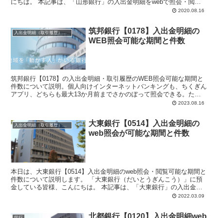
にちは。 本記事は、「山形銀行」の入出金明細をwebで照会・閲覧
したい、個人の方向...
2020.08.16
筑邦銀行【0178】入出金明細の
入出金明細（取引履歴）照会・閲覧
WEB照会可能な期間と件数
筑邦銀行【0178】の入出金明細・取引履歴のWEB照会可能な期間と
件数について説明。個人向けインターネットバンキングも、ちくぎん
アプリ、どちらも最大13か月前までさかのぼって照会できる。ただ
し、ちくぎんアプリの場合はアプリ連携日以降の照会となる。
2023.08.16
大東銀行【0514】入出金明細の
入出金明細（取引履歴）照会・閲覧
web照会が可能な期間と件数
本日は、大東銀行【0514】入出金明細のweb照会・閲覧可能な期間と
件数について説明します。 「大東銀行（だいとうぎんこう）」に預
金している皆様、こんにちは。 本記事は、「大東銀行」の入出金明
細をwebで照会・閲...
2022.03.09
北都銀行【0120】入出金明細web
銀行