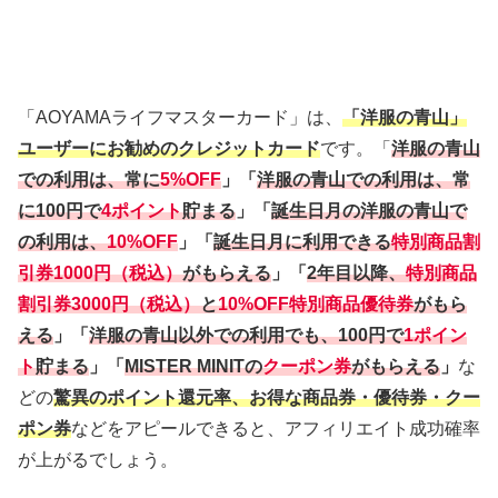
「AOYAMAライフマスターカード」は、
「洋服の青山」
ユーザーにお勧めのクレジットカード
です。「
洋服の青山
での利用は、常に
5%OFF
」「
洋服の青山での利用は、常
に100円で
4ポイント
貯まる
」「
誕生日月の洋服の青山で
の利用は、
10%OFF
」「
誕生日月に利用できる
特別商品割
引券1000円（税込）
がもらえる
」「
2年目以降、
特別商品
割引券3000円（税込）
と
10%OFF特別商品優待券
がもら
える
」「
洋服の青山以外での利用でも、100円で
1ポイン
ト
貯まる
」「
MISTER MINITの
クーポン券
がもらえる
」
な
どの
驚異のポイント還元率、お得な商品券・優待券・クー
ポン券
などをアピールできると、アフィリエイト成功確率
が上がるでしょう。