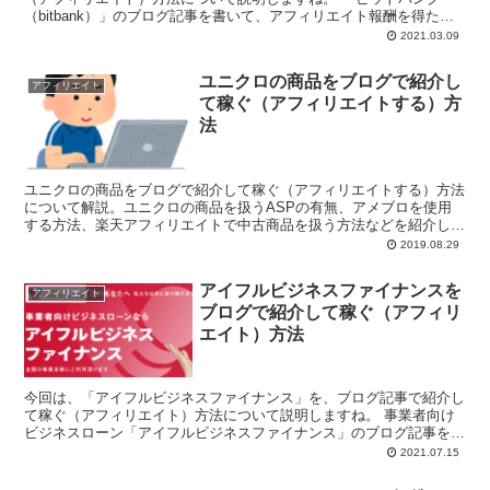
（bitbank）」のブログ記事を書いて、アフィリエイト報酬を得たい
と思っ...
2021.03.09
ユニクロの商品をブログで紹介し
アフィリエイト
て稼ぐ（アフィリエイトする）方
法
ユニクロの商品をブログで紹介して稼ぐ（アフィリエイトする）方法
について解説。ユニクロの商品を扱うASPの有無、アメブロを使用
する方法、楽天アフィリエイトで中古商品を扱う方法などを紹介して
います。記事中にクリック報酬型広告を貼っておくのも必須です。
2019.08.29
アイフルビジネスファイナンスを
アフィリエイト
ブログで紹介して稼ぐ（アフィリ
エイト）方法
今回は、「アイフルビジネスファイナンス」を、ブログ記事で紹介し
て稼ぐ（アフィリエイト）方法について説明しますね。 事業者向け
ビジネスローン「アイフルビジネスファイナンス」のブログ記事を書
いて、アフィリエ...
2021.07.15