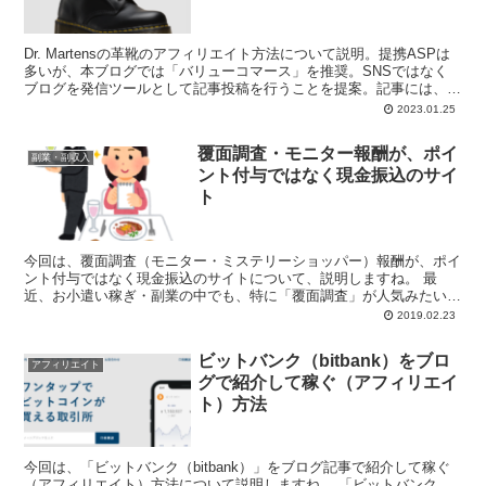
Dr. Martensの革靴のアフィリエイト方法について説明。提携ASPは
多いが、本ブログでは「バリューコマース」を推奨。SNSではなく
ブログを発信ツールとして記事投稿を行うことを提案。記事には、実
際の商品購入・利用体験を盛り込むことが肝要。
2023.01.25
覆面調査・モニター報酬が、ポイ
副業・副収入
ント付与ではなく現金振込のサイ
ト
今回は、覆面調査（モニター・ミステリーショッパー）報酬が、ポイ
ント付与ではなく現金振込のサイトについて、説明しますね。 最
近、お小遣い稼ぎ・副業の中でも、特に「覆面調査」が人気みたいで
すね。 ...
2019.02.23
ビットバンク（bitbank）をブロ
アフィリエイト
グで紹介して稼ぐ（アフィリエイ
ト）方法
今回は、「ビットバンク（bitbank）」をブログ記事で紹介して稼ぐ
（アフィリエイト）方法について説明しますね。 「ビットバンク