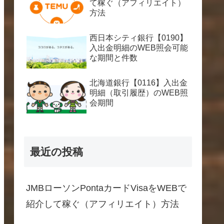
て稼ぐ（アフィリエイト）
方法
西日本シティ銀行【0190】
入出金明細のWEB照会可能
な期間と件数
北海道銀行【0116】入出金
明細（取引履歴）のWEB照
会期間
最近の投稿
JMBローソンPontaカードVisaをWEBで
紹介して稼ぐ（アフィリエイト）方法