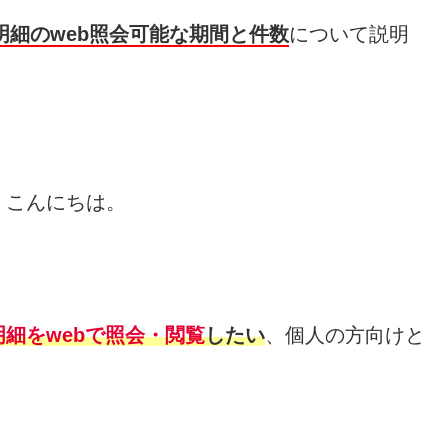
明細のweb照会可能な期間と件数
について説明
、こんにちは。
明細をwebで照会・閲覧
したい
、個人の方向けと