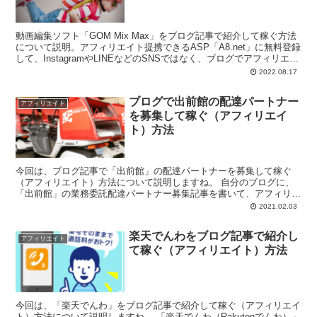
動画編集ソフト「GOM Mix Max」をブログ記事で紹介して稼ぐ方法
について説明。アフィリエイト提携できるASP「A8.net」に無料登録
して、InstagramやLINEなどのSNSではなく、ブログでアフィリエイ
トをすることを推奨。
2022.08.17
ブログで出前館の配達パートナー
アフィリエイト
を募集して稼ぐ（アフィリエイ
ト）方法
今回は、ブログ記事で「出前館」の配達パートナーを募集して稼ぐ
（アフィリエイト）方法について説明しますね。 自分のブログに、
「出前館」の業務委託配達パートナー募集記事を書いて、アフィリエ
イト報酬を得たいと...
2021.02.03
楽天でんわをブログ記事で紹介し
アフィリエイト
て稼ぐ（アフィリエイト）方法
今回は、「楽天でんわ」をブログ記事で紹介して稼ぐ（アフィリエイ
ト）方法について説明しますね。 「楽天でんわ（Rakutenでんわ）」