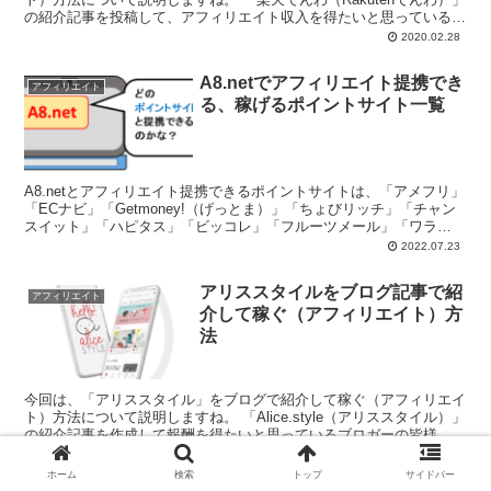
の紹介記事を投稿して、アフィリエイト収入を得たいと思っているブ
ロガーの...
2020.02.28
A8.netでアフィリエイト提携でき
アフィリエイト
る、稼げるポイントサイト一覧
A8.netとアフィリエイト提携できるポイントサイトは、「アメフリ」
「ECナビ」「Getmoney!（げっとま）」「ちょびリッチ」「チャン
スイット」「ハピタス」「ビッコレ」「フルーツメール」「ワラ
ウ」。また、報酬額が最も高いのは「ビッコレ」。
2022.07.23
アリススタイルをブログ記事で紹
アフィリエイト
介して稼ぐ（アフィリエイト）方
法
今回は、「アリススタイル」をブログで紹介して稼ぐ（アフィリエイ
ト）方法について説明しますね。 「Alice.style（アリススタイル）」
の紹介記事を作成して報酬を得たいと思っているブロガーの皆様、こ
ん...
2021.05.29
ホーム
検索
トップ
サイドバー