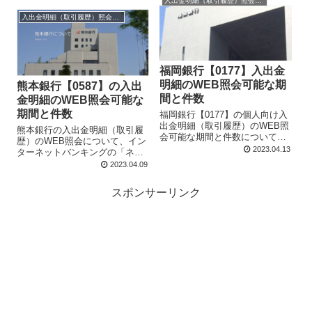
ットプラス）」でも同じであ
入出金明細（取引履歴）照会・閲覧
で、「スマホde通帳！」に切り
る。
替えると、その後10年間の照会
入出金明細（取引履歴）照会・閲覧
が可能になる。
福岡銀行【0177】入出金
明細のWEB照会可能な期
熊本銀行【0587】の入出
間と件数
金明細のWEB照会可能な
期間と件数
福岡銀行【0177】の個人向け入
出金明細（取引履歴）のWEB照
熊本銀行の入出金明細（取引履
会可能な期間と件数について説
歴）のWEB照会について、イン
明。ダイレクトバンキング「ネ
2023.04.13
ターネットバンキングの「ネッ
ットワン口座」では最長48か月
トワン口座」では最長48か月前
2023.04.09
前・最大1000明細までの入出金
まで、「通常口座」では最長15
明細をWEB照会できる。また、
か月まで、最大1000明細までの
スポンサーリンク
通常口座では最長15か月前・最
閲覧が可能であることなどを丁
大1000明細まで照会できる。
寧に説明しています。さらにテ
レホンバンキングについても言
及しています。