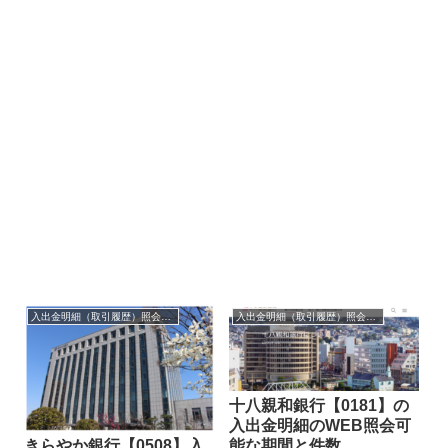
入出金明細（取引履歴）照会・閲覧
入出金明細（取引履歴）照会・閲覧
十八親和銀行【0181】の
入出金明細のWEB照会可
能な期間と件数
きらやか銀行【0508】入