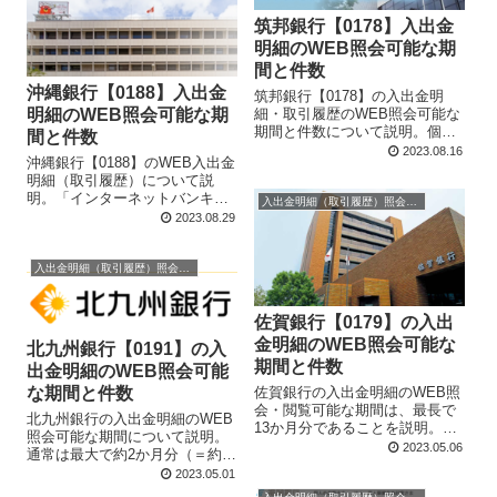
筑邦銀行【0178】入出金
明細のWEB照会可能な期
間と件数
沖縄銀行【0188】入出金
筑邦銀行【0178】の入出金明
細・取引履歴のWEB照会可能な
明細のWEB照会可能な期
期間と件数について説明。個人
間と件数
向けインターネットバンキング
2023.08.16
沖縄銀行【0188】のWEB入出金
も、ちくぎんアプリ、どちらも
明細（取引履歴）について説
最大13か月前までさかのぼって
明。「インターネットバンキン
照会できる。ただし、ちくぎん
入出金明細（取引履歴）照会・閲覧
グ」なら、最大で2か月前まで照
2023.08.29
アプリの場合はアプリ連携日以
会可能。また、「おきぎん
降の照会となる。
Smart」アプリなら、最大で13
か月までまで照会可能。
入出金明細（取引履歴）照会・閲覧
佐賀銀行【0179】の入出
金明細のWEB照会可能な
北九州銀行【0191】の入
期間と件数
出金明細のWEB照会可能
な期間と件数
佐賀銀行の入出金明細のWEB照
会・閲覧可能な期間は、最長で
北九州銀行の入出金明細のWEB
13か月分であることを説明。こ
照会可能な期間について説明。
れは、「さぎんインターネット
2023.05.06
通常は最大で約2か月分（＝約
バンキング」でも、佐賀銀行公
60日分）までの照会が可能だ
2023.05.01
式無料アプリ「Wallet+（ウォレ
が、「スマホポータルアプリ」