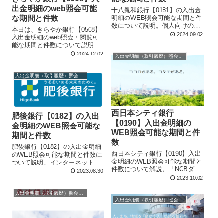
出金明細のweb照会可能
十八親和銀行【0181】の入出金
明細のWEB照会可能な期間と件
な期間と件数
数について説明。個人向けの普
本日は、きらやか銀行【0508】
通預金口座の場合、インターネ
2024.09.02
入出金明細のweb照会・閲覧可
ットバンキングのネットワン口
能な期間と件数について説明し
座は48か月前・1000明細まで、
ます。 「きらやか銀行」に預金
2024.12.02
通常口座は15か月前・1000明細
入出金明細（取引履歴）照会・閲覧
している皆様、こんにちは。 本
まで、取引履歴を閲覧・照会で
記事は、「きらやか銀行」の入
きる。
出金明細をwebで照会・閲覧し
入出金明細（取引履歴）照会・閲覧
たい...
西日本シティ銀行
肥後銀行【0182】の入出
【0190】入出金明細の
金明細のWEB照会可能な
WEB照会可能な期間と件
期間と件数
数
肥後銀行【0182】の入出金明細
西日本シティ銀行【0190】入出
のWEB照会可能な期間と件数に
金明細のWEB照会可能な期間と
ついて説明。インターネットバ
件数について解説。「NCBダイ
ンキングなら、最大で過去4年分
2023.08.30
レクト」あるいは、「西日本シ
の照会が可能。また、ひぎん通
2023.10.02
ティ銀行アプリ」を使用すれ
帳アプリなら、最大で過去10年
ば、最大過去37か月分、300明
分の照会が可能。ただし、両方
入出金明細（取引履歴）照会・閲覧
細分の取引履歴を照会・閲覧で
入出金明細（取引履歴）照会・閲覧
とも、細かい条件がある。
きる。ただし、Web口座「ネッ
トスタイル」のみ。